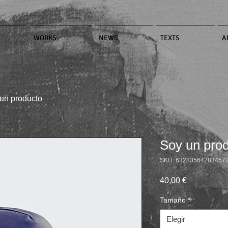
WORKS
NEWS
TEXTS
A
un producto
Soy un pro
SKU: 63283564283457
Precio
40,00 €
Tamaño
*
Elegir